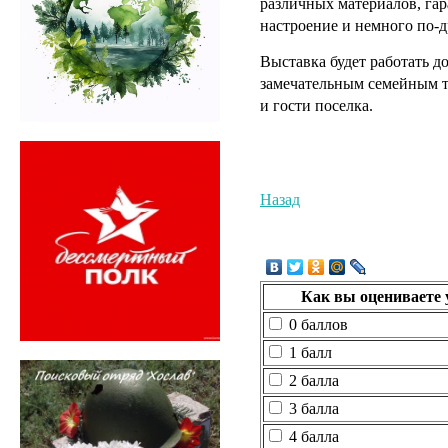
различных материалов, га
настроение и немного по-д
Выставка будет работать д
замечательным семейным т
и гости поселка.
Назад
Как вы оцениваете 
0 баллов
1 балл
2 балла
3 балла
4 балла