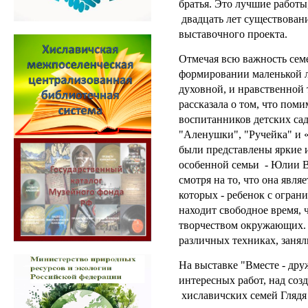
братья. Это лучшие работы
двадцать лет существован
выставочного проекта.
Отмечая всю важность семе
формировании маленькой ли
духовной, и нравственной 
рассказала о том, что пом
воспитанников детских са
"Аленушки", "Ручейка" и 
были представлены яркие 
особенной семьи - Юлии
смотря на то, что она явля
которых - ребенок с огра
находит свободное время, 
творчеством окружающих. 
различных техниках, занял
На выставке "Вместе - дру
интересных работ, над соз
хиславичских семей Глядя