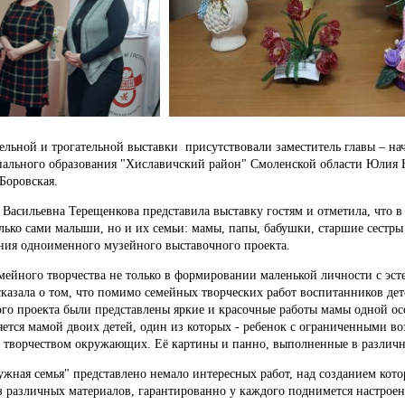
ельной и трогательной выставки присутствовали заместитель главы – н
ьного образования "Хиславичский район" Смоленской области Юлия Ник
Боровская.
 Васильевна Терещенкова представила выставку гостям и отметила, что 
лько сами малыши, но и их семьи: мамы, папы, бабушки, старшие сестры 
ния одноименного музейного выставочного проекта.
мейного творчества не только в формировании маленькой личности с эсте
сказала о том, что помимо семейных творческих работ воспитанников де
ого проекта были представлены яркие и красочные работы мамы одной
ляется мамой двоих детей, один из которых - ребенок с ограниченными в
м творчеством окружающих. Её картины и панно, выполненные в различны
ружная семья" представлено немало интересных работ, над созданием кот
 различных материалов, гарантированно у каждого поднимется настроени