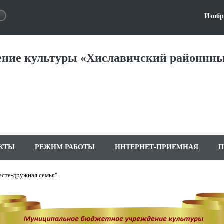
Изобр
ние культуры «Хиславичский районнны
КТЫ
РЕЖИМ РАБОТЫ
ИНТЕРНЕТ-ПРИЕМНАЯ
П
есте-дружная семья".