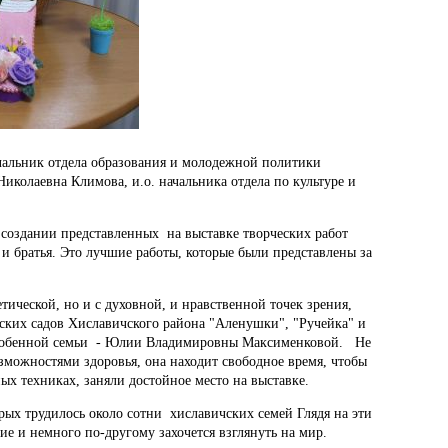
ачальник отдела образования и молодежной политики
олаевна Климова, и.о. начальника отдела по культуре и
в создании представленных на выставке творческих работ
и братья. Это лучшие работы, которые были представлены за
тической, но и с духовной, и нравственной точек зрения,
тских садов Хиславичского района "Аленушки", "Ручейка" и
 особенной семьи - Юлии Владимировны Максименковой. Не
озможностями здоровья, она находит свободное время, чтобы
х техниках, заняли достойное место на выставке.
орых трудилось около сотни хиславичских семей Глядя на эти
е и немного по-другому захочется взглянуть на мир.