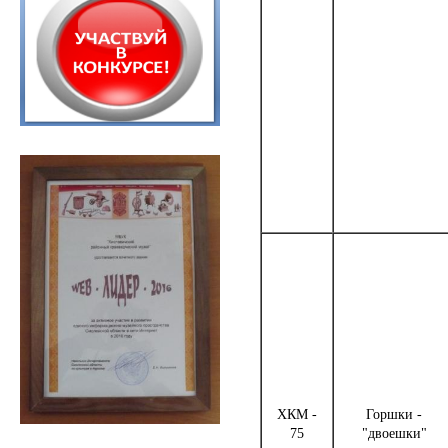
ХКМ -
Горшки -
75
"двоешки"