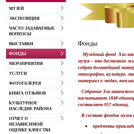
МУЗЕЙ
ЭКСПОЗИЦИЯ
ЧАСТО ЗАДАВАЕМЫЕ
ВОПРОСЫ
Фонды
ВЫСТАВКИ
ФОНДЫ
Музейный фонд Хиславичс
музея – это достояние жи
МЕРОПРИЯТИЯ
собран богатейший матер
УСЛУГИ
этнографии, культуре, эк
материал о людях, внесших
ФОТОГАЛЕРЕЯ
Собрание Хиславичского р
КНИГА ОТЗЫВОВ
насчитывает 1848 единиц
КУЛЬТУРНОЕ
составляет 957 единиц
.
НАСЛЕДИЕ РАЙОНА
В составе фондов музея 
ОТЧЕТ О
НЕЗАВИСИМОЙ
предметы прикладн
ОЦЕНКЕ КАЧЕСТВА