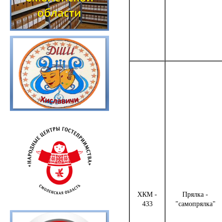
ХКМ -
Прялка -
433
"самопрялка"