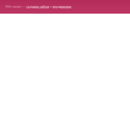
Web-canape —
создание сайтов
и
продвижение