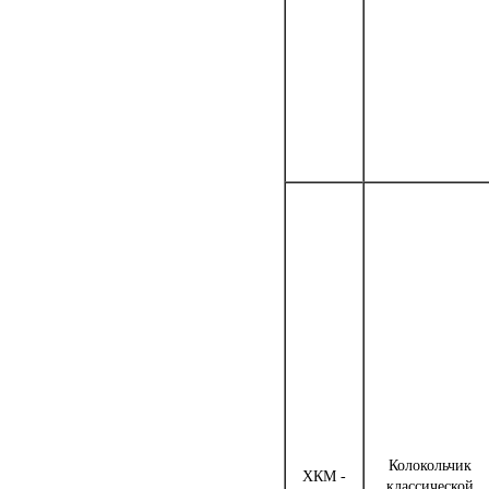
Колокольчик
ХКМ -
классической