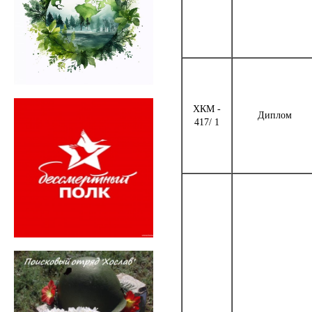
ХКМ -
Диплом
417/ 1