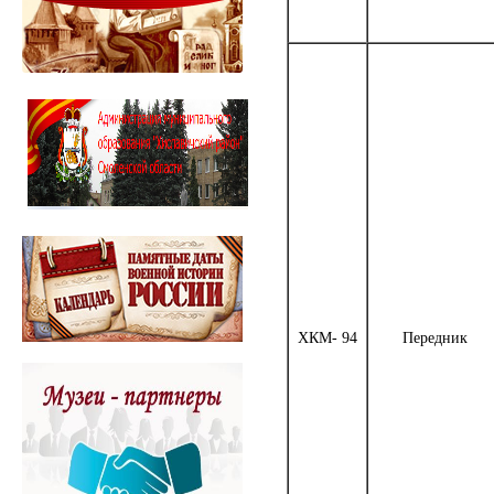
ХКМ- 94
Передник