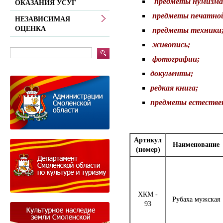
предметы нумизма
ОКАЗАНИЯ УСУГ
предметы печатной
НЕЗАВИСИМАЯ
ОЦЕНКА
предметы техники
живопись;
фотографии;
документы;
редкая книга;
предметы естествен
Артикул
Наименование
(номер)
ХКМ -
Рубаха мужская
93