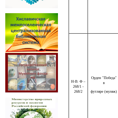
Орден "Победа"
Н-В. Ф –
в
268/1 -
268/2
футляре (муляж)