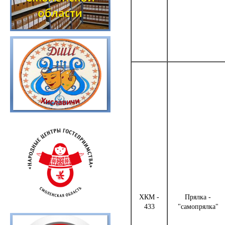
ХКМ -
Прялка -
433
"самопрялка"