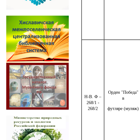
Орден "Победа"
Н-В. Ф –
в
268/1 -
268/2
футляре (муляж)