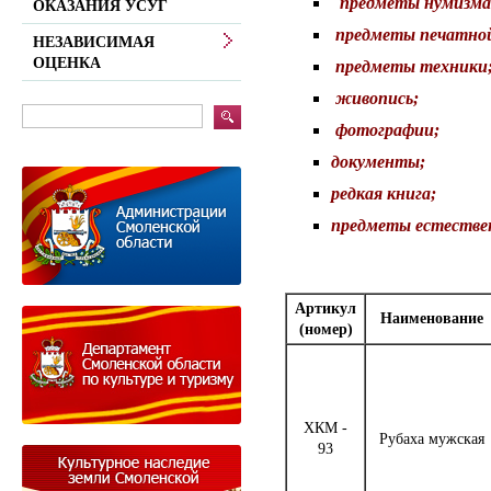
предметы нумизма
ОКАЗАНИЯ УСУГ
предметы печатной
НЕЗАВИСИМАЯ
ОЦЕНКА
предметы техники
живопись;
фотографии;
документы;
редкая книга;
предметы естествен
Артикул
Наименование
(номер)
ХКМ -
Рубаха мужская
93