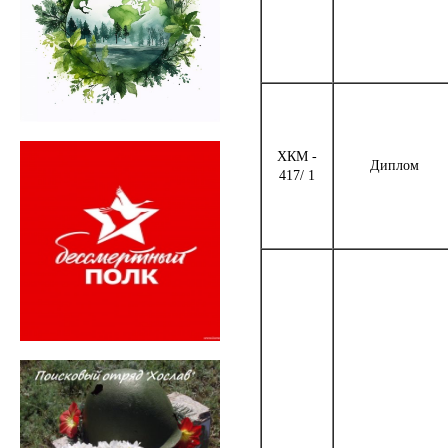
ХКМ -
Диплом
417/ 1