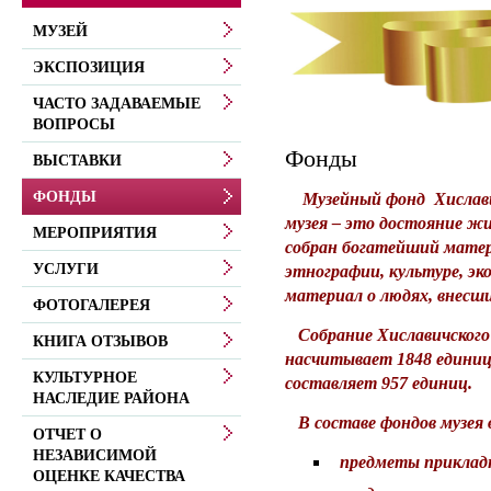
МУЗЕЙ
ЭКСПОЗИЦИЯ
ЧАСТО ЗАДАВАЕМЫЕ
ВОПРОСЫ
Фонды
ВЫСТАВКИ
ФОНДЫ
Музейный фонд Хиславичс
музея – это достояние жи
МЕРОПРИЯТИЯ
собран богатейший матер
УСЛУГИ
этнографии, культуре, эк
материал о людях, внесших
ФОТОГАЛЕРЕЯ
Собрание Хиславичского р
КНИГА ОТЗЫВОВ
насчитывает 1848 единиц
КУЛЬТУРНОЕ
составляет 957 единиц
.
НАСЛЕДИЕ РАЙОНА
В составе фондов музея 
ОТЧЕТ О
НЕЗАВИСИМОЙ
предметы прикладн
ОЦЕНКЕ КАЧЕСТВА