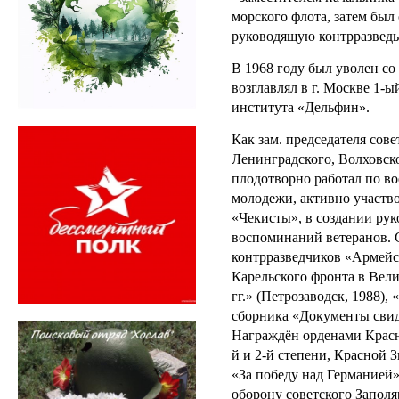
морского флота, затем был
руководящую контрразведы
В 1968 году был уволен со 
возглавлял в г. Москве 1-ы
института «Дельфин».
Как зам. председателя сов
Ленинградского, Волховск
плодотворно работал по в
молодежи, активно участво
«Чекисты», в создании ру
воспоминаний ветеранов.
контрразведчиков «Армейск
Карельского фронта в Вел
гг.» (Петрозаводск, 1988)
сборника «Документы свиде
Награждён орденами Красн
й и 2-й степени, Красной З
«За победу над Германией»
оборону советского Заполяр