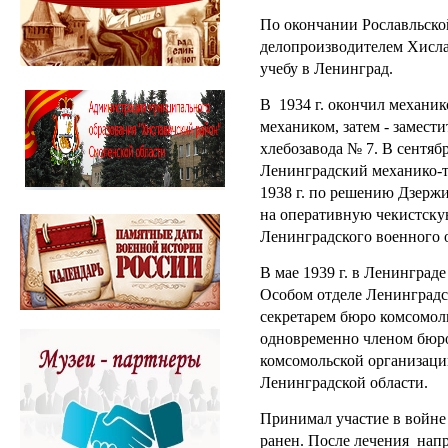
По окончании Рославльско
делопроизводителем Хислав
учебу в Ленинград.
В 1934 г. окончил механик
механиком, затем - замест
хлебозавода № 7. В сентябр
Ленинградский механико-т
1938 г. по решению Дзерж
на оперативную чекистску
Ленинградского военного 
В мае 1939 г. в Ленинград
Особом отделе Ленинградс
секретарем бюро комсомол
одновременно членом бюро
комсомольской организац
Ленинградской области.
Принимал участие в войне
ранен. После лечения нап