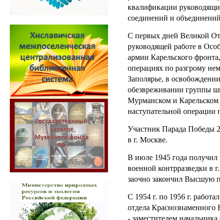
квалификации руководящи
соединений и объединений
С первых дней Великой От
руководящей работе в Особ
армии Карельского фронта
операциях по разгрому нем
Заполярье, в освобождении
обезвреживании группы шп
Мурманском и Карельском 
наступательной операции 
Участник Парада Победы 2
в г. Москве.
В июле 1945 года получил
военной контрразведки в г.
заочно закончил Высшую 
С 1954 г. по 1956 г. работ
отдела Краснознаменного Б
- заместителем начальника