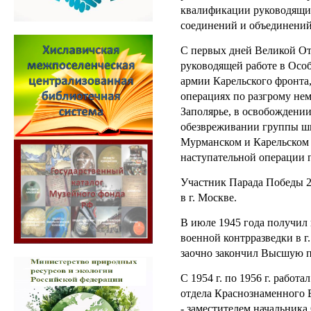
квалификации руководящи
соединений и объединений
С первых дней Великой От
руководящей работе в Особ
армии Карельского фронта
операциях по разгрому нем
Заполярье, в освобождении
обезвреживании группы шп
Мурманском и Карельском 
наступательной операции 
Участник Парада Победы 2
в г. Москве.
В июле 1945 года получил
военной контрразведки в г.
заочно закончил Высшую 
С 1954 г. по 1956 г. работ
отдела Краснознаменного Б
- заместителем начальника