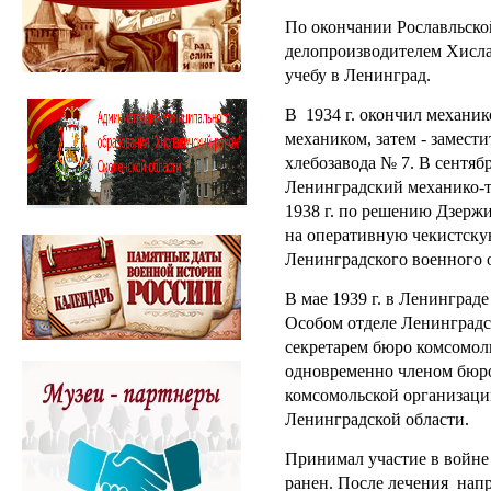
По окончании Рославльско
делопроизводителем Хислав
учебу в Ленинград.
В 1934 г. окончил механик
механиком, затем - замест
хлебозавода № 7. В сентябр
Ленинградский механико-т
1938 г. по решению Дзерж
на оперативную чекистску
Ленинградского военного 
В мае 1939 г. в Ленинград
Особом отделе Ленинградс
секретарем бюро комсомол
одновременно членом бюро
комсомольской организац
Ленинградской области.
Принимал участие в войне
ранен. После лечения нап