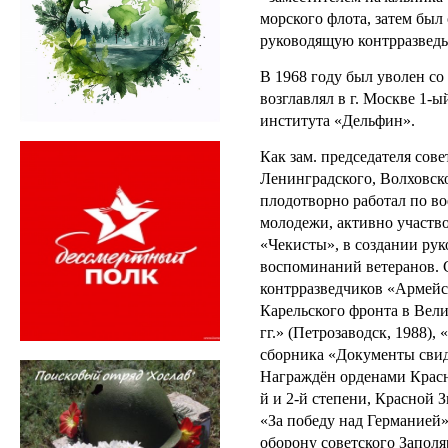
морского флота, затем был
руководящую контрразведы
В 1968 году был уволен со 
возглавлял в г. Москве 1-ы
института «Дельфин».
Как зам. председателя сов
Ленинградского, Волховск
плодотворно работал по в
молодежи, активно участво
«Чекисты», в создании ру
воспоминаний ветеранов.
контрразведчиков «Армейск
Карельского фронта в Вел
гг.» (Петрозаводск, 1988)
сборника «Документы свиде
Награждён орденами Красн
й и 2-й степени, Красной З
«За победу над Германией»
оборону советского Заполяр