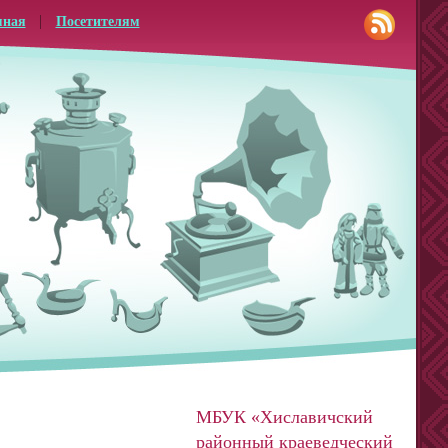
мная
Посетителям
МБУК «Хиславичский
районный краеведческий