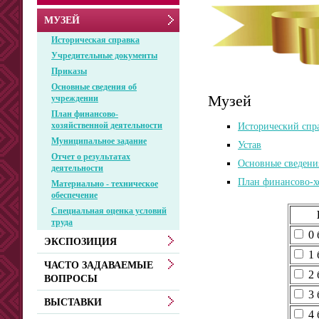
МУЗЕЙ
Историческая справка
Учредительные документы
Приказы
Основные сведения об
Музей
учреждении
План финансово-
хозяйственной деятельности
Исторический спр
Муниципальное задание
Устав
Отчет о результатах
Основные сведени
деятельности
План финансово-х
Материально - техническое
обеспечение
Специальная оценка условий
труда
0 
ЭКСПОЗИЦИЯ
1 
ЧАСТО ЗАДАВАЕМЫЕ
2 
ВОПРОСЫ
3 
ВЫСТАВКИ
4 