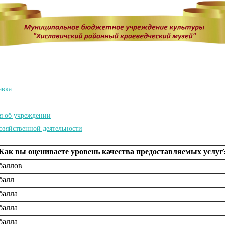
авка
я об учреждении
озяйственной деятельности
Как вы оцениваете уровень качества предоставляемых услуг
баллов
балл
балла
балла
балла