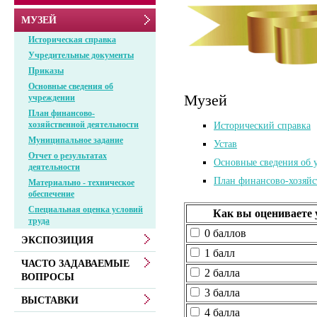
МУЗЕЙ
Историческая справка
Учредительные документы
Приказы
Основные сведения об
Музей
учреждении
План финансово-
хозяйственной деятельности
Исторический справка
Муниципальное задание
Устав
Отчет о результатах
Основные сведения об 
деятельности
План финансово-хозяйс
Материально - техническое
обеспечение
Специальная оценка условий
Как вы оцениваете 
труда
0 баллов
ЭКСПОЗИЦИЯ
1 балл
ЧАСТО ЗАДАВАЕМЫЕ
2 балла
ВОПРОСЫ
3 балла
ВЫСТАВКИ
4 балла