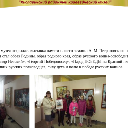
е музея открылась выставка памяти нашего земляка А. М. Петраковско
 стал образ Родины, образ родного края, образ русского воина-освободи
андр Невский», «Георгий Победоносец», «Парад ПОБЕДЫ на Красной пло
иких русских полководцев, силу духа и волю к победе русских воинов.